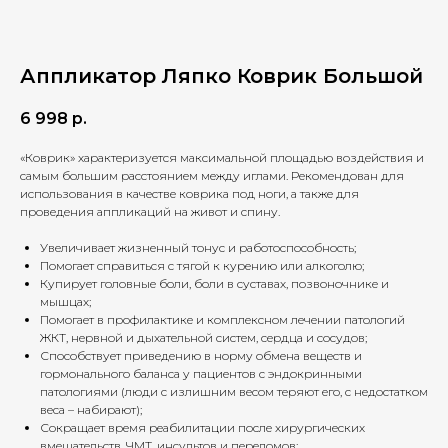
Аппликатор Ляпко Коврик Большой
6 998
р.
«Коврик» характеризуется максимальной площадью воздействия и
самым большим расстоянием между иглами. Рекомендован для
использования в качестве коврика под ноги, а также для
проведения аппликаций на живот и спину.
Увеличивает жизненный тонус и работоспособность;
Помогает справиться с тягой к курению или алкоголю;
Купирует головные боли, боли в суставах, позвоночнике и
мышцах;
Помогает в профилактике и комплексном лечении патологий
ЖКТ, нервной и дыхательной систем, сердца и сосудов;
Способствует приведению в норму обмена веществ и
гормонального баланса у пациентов с эндокринными
патологиями (люди с излишним весом теряют его, с недостатком
веса – набирают);
Сокращает время реабилитации после хирургических
вмешательств, ЧМТ, инсультов и переломов;