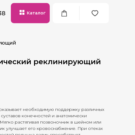
38
Каталог
рующий
дический реклинирующий
 оказывает необходимую поддержку различных
 суставов конечностей и анатомически
Мягко растягивая позвоночник в шейном или
лик улучшает его кровоснабжение. При отеках
ностей подушка-валик способствует