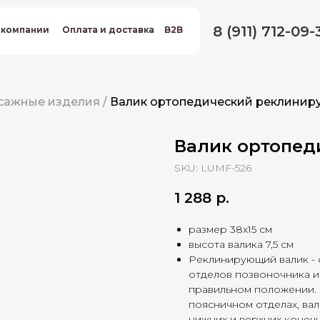
8 (911) 712-09-
 компании
 компании
Оплата и доставка
Оплата и доставка
B2B
B2B
ссажные изделия
/
Валик ортопедический реклини
Валик ортопе
SKU:
LUMF-526
1 288
р.
размер 38х15 см
высота валика 7,5 см
Реклинирующий валик -
отделов позвоночника и
правильном положении. 
поясничном отделах, ва
нижних и верхних конеч