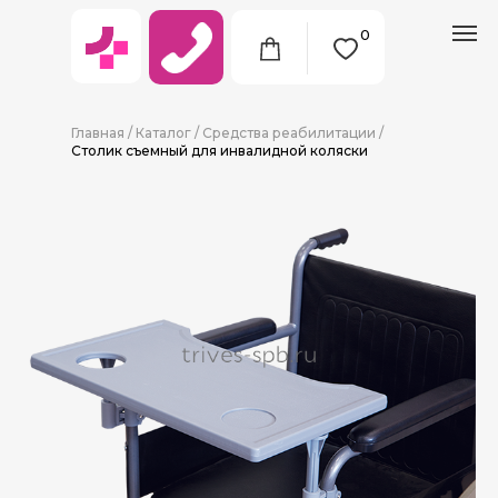
0
Главная
/
Каталог
/
Средства реабилитации
/
Столик съемный для инвалидной коляски
8 (911) 712-09-38