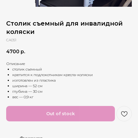
Столик съемный для инвалидной
коляски
CA051
4700
р.
Описание
столик съемный
крепится к подлокотникам кресла-коляски
изготовлен из пластика
ширина — 52 см
глубина — 30 см
вес — 0,9 кг
Out of stock