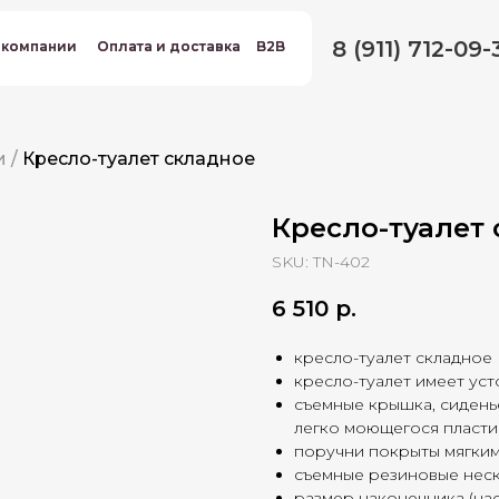
8 (911) 712-09-
 компании
 компании
Оплата и доставка
Оплата и доставка
B2B
B2B
и
/
Кресло-туалет складное
Кресло-туалет
SKU:
TN-402
6 510
р.
кресло-туалет складное
кресло-туалет имеет ус
съемные крышка, сидень
легко моющегося пласти
поручни покрыты мягки
съемные резиновые нес
размер наконечника (нас