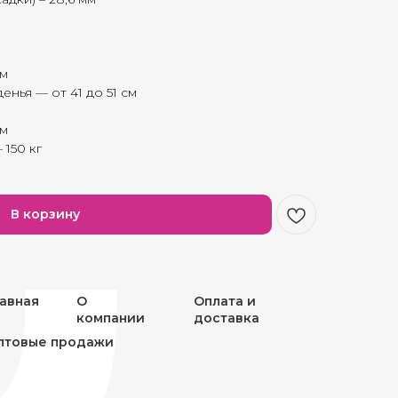
см
енья — от 41 до 51 см
см
 150 кг
В корзину
лавная
О
Оплата и
компании
доставка
птовые продажи