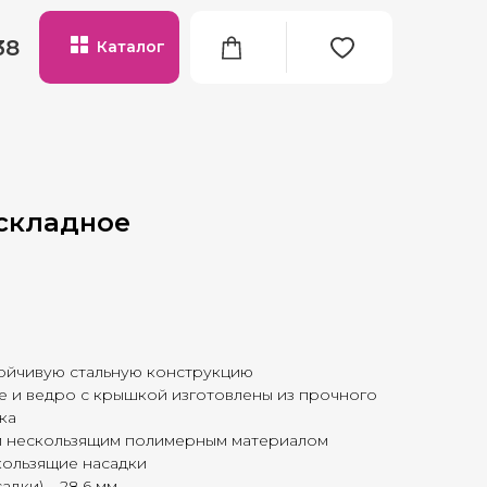
38
Каталог
 складное
тойчивую стальную конструкцию
е и ведро с крышкой изготовлены из прочного
ка
м нескользящим полимерным материалом
кользящие насадки
адки) – 28,6 мм