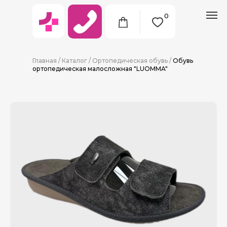
0
Главная
/
Каталог
/
Ортопедическая обувь
/
Обувь
ортопедическая малосложная "LUOMMA"
8 (911) 712-09-38