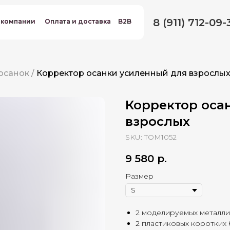
8 (911) 712-09-
 компании
 компании
Оплата и доставка
Оплата и доставка
B2B
B2B
 осанок
/
Корректор осанки усиленный для взрослы
Корректор оса
взрослых
SKU:
TOM1052
9 580
р.
Размер
2 моделируемых металли
2 пластиковых коротких