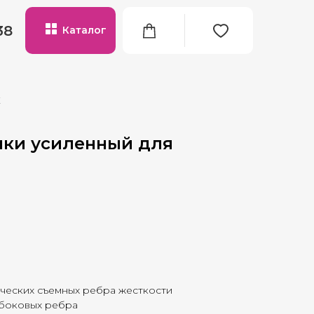
38
Каталог
х
нки усиленный для
ческих съемных ребра жесткости
 боковых ребра