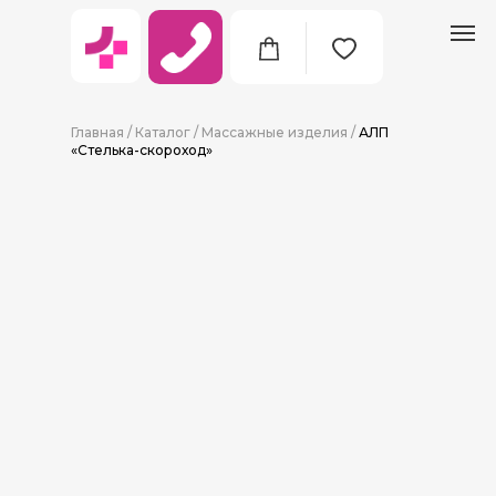
Главная
/
Каталог
/
Массажные изделия
/
АЛП
«Стелька-скороход»
8 (911) 712-09-38