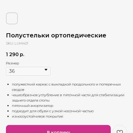
Полустельки ортопедические
SKU:
LUM401
1 290
р.
Размер
полужесткий каркас с выкладкой продольного и поперечных
сводов
чашеобразное углубление в пяточной части для стабилизации
заднего отдела стопы
пяточный амортизатор
подходит для обуви с узкой носочной частью
износоустойчивое покрытие
В корзину