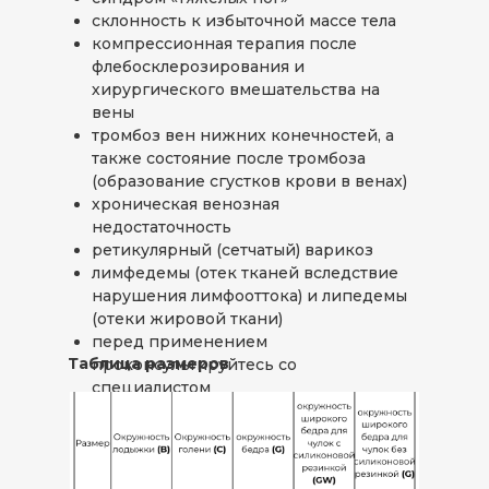
склонность к избыточной массе тела
компрессионная терапия после
флебосклерозирования и
хирургического вмешательства на
вены
тромбоз вен нижних конечностей, а
также состояние после тромбоза
(образование сгустков крови в венах)
хроническая венозная
недостаточность
ретикулярный (сетчатый) варикоз
лимфедемы (отек тканей вследствие
нарушения лимфооттока) и липедемы
(отеки жировой ткани)
перед применением
Таблица размеров
проконсультируйтесь со
специалистом