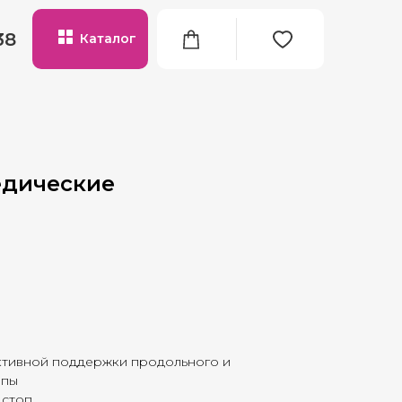
38
Каталог
едические
ктивной поддержки продольного и
опы
 стоп