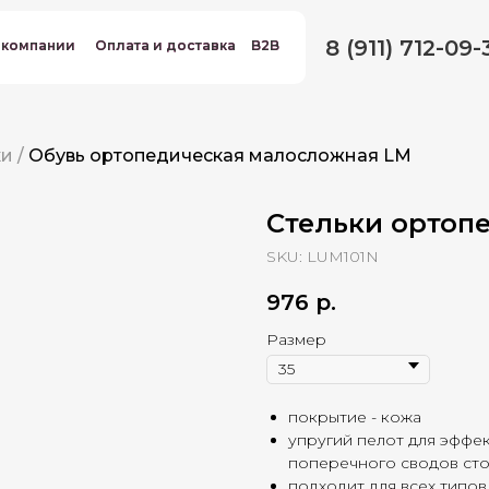
8 (911) 712-09-
 компании
 компании
Оплата и доставка
Оплата и доставка
B2B
B2B
ки
/
Обувь ортопедическая малосложная LM
Стельки ортоп
SKU:
LUM101N
976
р.
Размер
покрытие - кожа
упругий пелот для эффе
поперечного сводов ст
подходит для всех типов