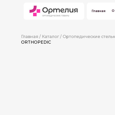
О
О
Главная
Главная
Главная
/
Каталог
/
Ортопедические стель
ORTHOPEDIC