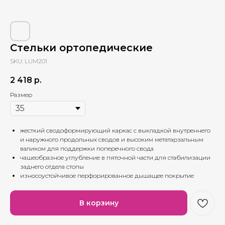
Стельки ортопедические
SKU:
LUM201
2 418
р.
Размер
жесткий сводоформирующий каркас с выкладкой внутреннего
и наружного продольных сводов и высоким метатарзальным
валиком для поддержки поперечного свода
чашеобразное углубление в пяточной части для стабилизации
заднего отдела стопы
износоустойчивое перфорированное дышащее покрытие
В корзину