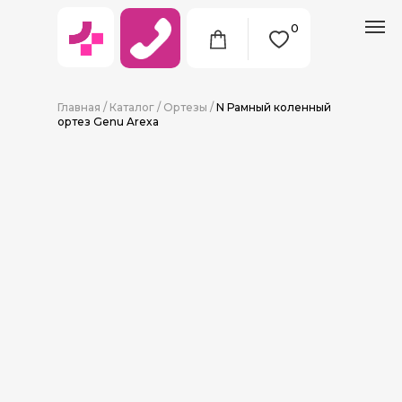
0
Главная
/
Каталог
/
Ортезы
/
N Рамный коленный
ортез Genu Arexa
8 (911) 712-09-38