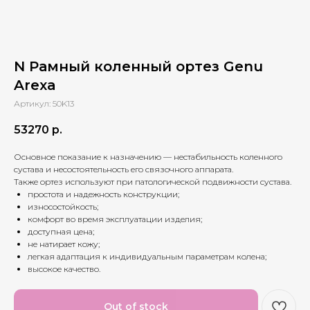
N Рамный коленный ортез Genu
Arexa
Артикул: 50K13
53270
р.
Основное показание к назначению — нестабильность коленного
сустава и несостоятельность его связочного аппарата.
Также ортез используют при патологической подвижности сустава.
простота и надежность конструкции;
износостойкость;
комфорт во время эксплуатации изделия;
доступная цена;
не натирает кожу;
легкая адаптация к индивидуальным параметрам колена;
высокое качество.
Out of stock