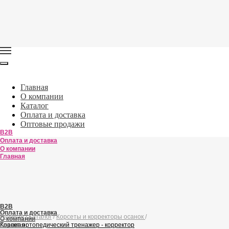
Главная
О компании
Каталог
Оплата и доставка
Оптовые продажи
B2B
Оплата и доставка
О компании
Главная
B2B
Оплата и доставка
Главная
/
Каталог
/
Корсеты и корректоры осанок
/
О компании
Главная
Корсет ортопедический тренажер - корректор